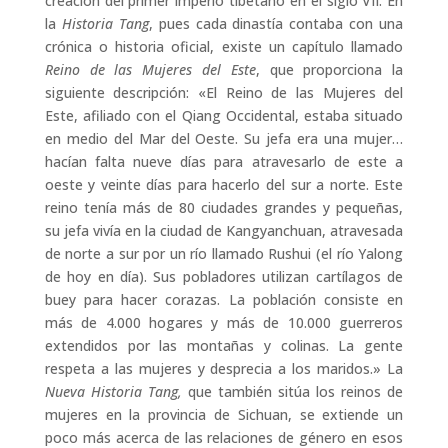
creación del primer imperio tibetano en el siglo VII. En
la
Historia Tang
, pues cada dinastía contaba con una
crónica o historia oficial, existe un capítulo llamado
Reino de las Mujeres del Este
, que proporciona la
siguiente descripción: «El Reino de las Mujeres del
Este, afiliado con el Qiang Occidental, estaba situado
en medio del Mar del Oeste. Su jefa era una mujer…
hacían falta nueve días para atravesarlo de este a
oeste y veinte días para hacerlo del sur a norte. Este
reino tenía más de 80 ciudades grandes y pequeñas,
su jefa vivía en la ciudad de Kangyanchuan, atravesada
de norte a sur por un río llamado Rushui (el río Yalong
de hoy en día). Sus pobladores utilizan cartílagos de
buey para hacer corazas. La población consiste en
más de 4.000 hogares y más de 10.000 guerreros
extendidos por las montañas y colinas. La gente
respeta a las mujeres y desprecia a los maridos.» La
Nueva Historia Tang,
que también sitúa los reinos de
mujeres en la provincia de Sichuan, se extiende un
poco más acerca de las relaciones de género en esos