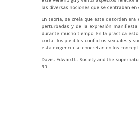
este veneno gu y varios aspectos relaciona
las diversas nociones que se centraban en 
En teoría, se creía que este desorden era
perturbadas y de la expresión manifiesta
durante mucho tiempo. En la práctica esto s
cortar los posibles conflictos sexuales y s
esta exigencia se concretan en los concept
Davis, Edward L.
Society and the supernatur
90