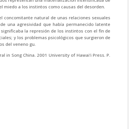
dos representan una materialización intensificada de
el miedo a los instintos como causas del desorden.
 el concomitante natural de unas relaciones sexuales
 de una agresividad que había permanecido latente
ignificaba la represión de los instintos con el fin de
ociales; y los problemas psicológicos que surgieron de
os del veneno gu.
al in Song China. 2001 University of Hawai‘i Press. P.