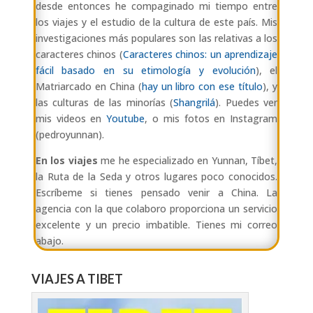
desde entonces he compaginado mi tiempo entre
los viajes y el estudio de la cultura de este país. Mis
investigaciones más populares son las relativas a los
caracteres chinos (
Caracteres chinos: un aprendizaje
fácil basado en su etimología y evolución
), el
Matriarcado en China (
hay un libro con ese título
), y
las culturas de las minorías (
Shangrilá
). Puedes ver
mis videos en
Youtube
, o mis fotos en Instagram
(pedroyunnan).
En los viajes
me he especializado en Yunnan, Tíbet,
la Ruta de la Seda y otros lugares poco conocidos.
Escríbeme si tienes pensado venir a China. La
agencia con la que colaboro proporciona un servicio
excelente y un precio imbatible. Tienes mi correo
abajo.
VIAJES A TIBET