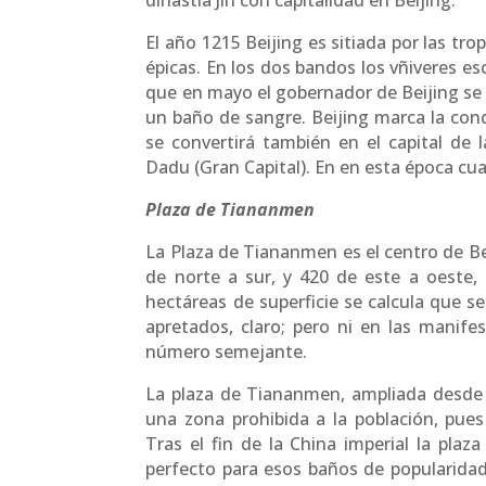
dinastía Jin con capitalidad en Beijing.
El año 1215 Beijing es sitiada por las tr
épicas. En los dos bandos los vñiveres e
que en mayo el gobernador de Beijing se
un baño de sangre. Beijing marca la con
se convertirá también en el capital de l
Dadu (Gran Capital). En en esta época cua
Plaza de Tiananmen
La Plaza de Tiananmen es el centro de Bei
de norte a sur, y 420 de este a oeste
hectáreas de superficie se calcula que s
apretados, claro; pero ni en las manife
número semejante.
La plaza de Tiananmen, ampliada desde s
una zona prohibida a la población, pues
Tras el fin de la China imperial la plaz
perfecto para esos baños de popularidad