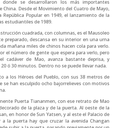
 donde se desarrollaron los más importantes
de China. Desde el Movimiento del Cuatro de Mayo,
a República Popular en 1949, el lanzamiento de la
as estudiantiles de 1989.
onstrucción cuadrada, con columnas, es el Mausoleo
 preparado, descansa en su interior en una urna
 cada mañana miles de chinos hacen cola para verlo.
or el número de gente que espera para verlo, pero
el cadáver de Mao, avanza bastante deprisa, y
20 ó 30 minutos. Dentro no se puede llevar nada.
o a los Héroes del Pueblo, con sus 38 metros de
se se han esculpido ocho bajorrelieves con motivos
na.
ponente Puerta Tiananmen, con ese retrato de Mao
corado de la plaza y de la puerta. Al oeste de la
, en honor de Sun Yatsen, y al este el Palacio de
ar a la puerta hay que cruzar la avenida Changan
de subir a la puerta, pasando previamente por un