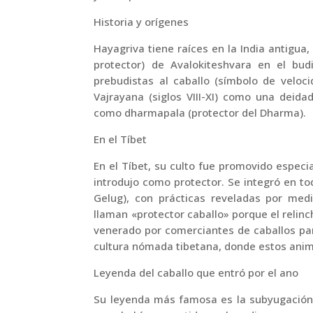
Historia y orígenes
Hayagriva tiene raíces en la India antigua,
protector) de Avalokiteshvara en el bu
prebudistas al caballo (símbolo de veloci
Vajrayana (siglos VIII-XI) como una deida
como dharmapala (protector del Dharma).
En el Tíbet
En el Tíbet, su culto fue promovido especia
introdujo como protector. Se integró en t
Gelug), con prácticas reveladas por medi
llaman «protector caballo» porque el relin
venerado por comerciantes de caballos para
cultura nómada tibetana, donde estos anim
Leyenda del caballo que entró por el ano
Su leyenda más famosa es la subyugación 