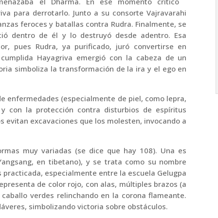
amenazaba el Dharma. En ese momento crítico
va para derrotarlo. Junto a su consorte Vajravarahi
nzas feroces y batallas contra Rudra. Finalmente, se
ció dentro de él y lo destruyó desde adentro. Esa
or, pues Rudra, ya purificado, juró convertirse en
 cumplida Hayagriva emergió con la cabeza de un
oria simboliza la transformación de la ira y el ego en
 de enfermedades (especialmente de piel, como lepra,
 y con la protección contra disturbios de espíritus
anos evitan excavaciones que los molesten, invocando a
ormas muy variadas (se dice que hay 108). Una es
Yangsang, en tibetano), y se trata como su nombre
s practicada, especialmente entre la escuela Gelugpa
epresenta de color rojo, con alas, múltiples brazos (a
 caballo verdes relinchando en la corona flameante.
veres, simbolizando victoria sobre obstáculos.