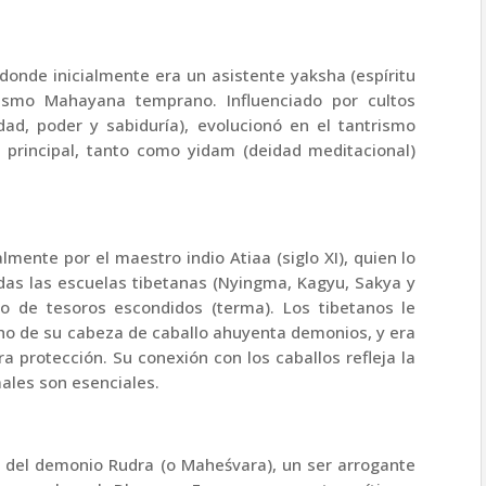
 donde inicialmente era un asistente yaksha (espíritu
dismo Mahayana temprano. Influenciado por cultos
dad, poder y sabiduría), evolucionó en el tantrismo
d principal, tanto como yidam (deidad meditacional)
lmente por el maestro indio Atiaa (siglo XI), quien lo
odas las escuelas tibetanas (Nyingma, Kagyu, Sakya y
o de tesoros escondidos (terma). Los tibetanos le
cho de su cabeza de caballo ahuyenta demonios, y era
 protección. Su conexión con los caballos refleja la
ales son esenciales.
del demonio Rudra (o Maheśvara), un ser arrogante