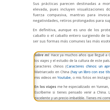
Sus prácticas parecen destinadas a mon
elevada, pues incluyen visualizaciones d
fuerza compasiva, mantras para invocar
negatividades, retiros prolongados para su
En definitiva, aunque es uno de los prot
caballo o el caballo entero surgiendo de l
ser sus formas más comunes las más esot
Sobre mí
: Hace ya muchos años que llegué a
los viajes y el estudio de la cultura de este pa
caracteres chinos (
Caracteres chinos: un apr
Matriarcado en China (
hay un libro con ese tít
mis videos en
Youtube
, o mis fotos en Instag
En los viajes
me he especializado en Yunnan, T
Escríbeme si tienes pensado venir a China. 
excelente y un precio imbatible. Tienes mi corr