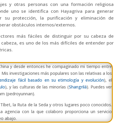
jes y otras personas con una formación religiosa
onde uno se identifica con Hayagriva para generar
 su protección, la purificación y eliminación de
perar obstáculos internos/externos.
ectores más fáciles de distinguir por su cabeza de
a cabeza, es uno de los más difíciles de entender por
éricas.
 China y desde entonces he compaginado mi tiempo entre
ís. Mis investigaciones más populares son las relativas a los
endizaje fácil basado en su etimología y evolución
), el
ulo
), y las culturas de las minorías (
Shangrilá
). Puedes ver
ram (pedroyunnan).
íbet, la Ruta de la Seda y otros lugares poco conocidos.
La agencia con la que colaboro proporciona un servicio
eo abajo.