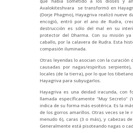
que había sometido a los dioses y 
Avalokiteshvara se transformó en Hayagri
(Dorje Phagmo), Hayagriva realizó nueve da
encogió, entró por el ano de Rudra, cre
destrucción es sólo del mal en su interi
protector del Dharma. Con su misión ya
caballo, por la calavera de Rudra. Esta hist
compasión iluminada.
Otras leyendas lo asocian con la curación
causadas por nagas/espirítus serpiente),
locales (de la tierra), por lo que los tibet
Hayagriva para subyugarlos.
Hayagriva es una deidad iracunda, con f
llamada específicamente “Muy Secreto” (
indica de su forma más esotérica. Es la má
de los gorros amarillos. Otras veces se le r
menudo 6), caras (3 o más), y cabezas de
Generalmente está pisoteando nagas o cadá